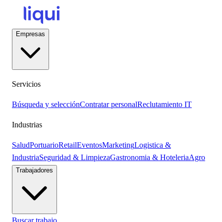
Empresas
Servicios
Búsqueda y selección
Contratar personal
Reclutamiento IT
Industrias
Salud
Portuario
Retail
Eventos
Marketing
Logistica &
Industria
Seguridad & Limpieza
Gastronomia & Hoteleria
Agro
Trabajadores
Buscar trabajo