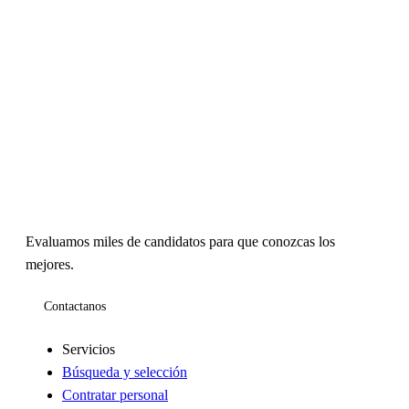
Alta en AFIP en 24hs
Pedidos Ya
Monotributo para repartidores
Evaluamos miles de candidatos para que conozcas los
mejores.
Contactanos
Servicios
Búsqueda y selección
Contratar personal