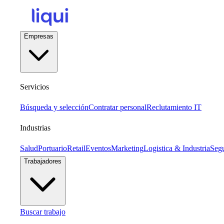
Empresas
Servicios
Búsqueda y selección
Contratar personal
Reclutamiento IT
Industrias
Salud
Portuario
Retail
Eventos
Marketing
Logistica & Industria
Seg
Trabajadores
Buscar trabajo