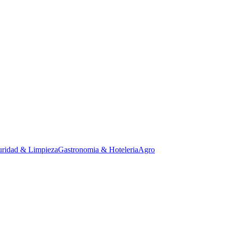
uridad & Limpieza
Gastronomia & Hoteleria
Agro